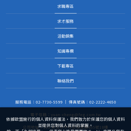
求職專區
求才服務
活動錦集
知識專欄
下載專區
聯絡我們
服務電話：
02-7730-5599
傳真號碼：
02-2222-4650
電子信箱：
yuan-cheng@feg.com.tw
依據歐盟施行的個人資料保護法，我們致力於保護您的個人資料
並提供您對個人資料的掌握。
公司地址：
235 新北市中和區板南路655號18樓