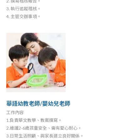
2. 撰寫稽核報告。
3. 執行追蹤稽核。
4. 主管交辦事項。
華語幼教老師/嬰幼兒老師
工作內容
1.負責華文教學、教案撰寫。
2.維護2-6歲孩童安全、需有愛心耐心。
3.日常生活照顧、與家長建立良好關係。