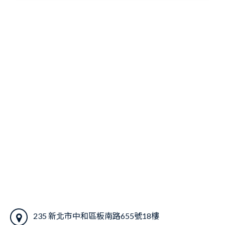
235 新北市中和區板南路655號18樓