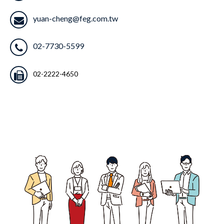
yuan-cheng@feg.com.tw
02-7730-5599
02-2222-4650