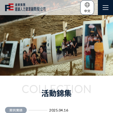
中文
COLLECTION
活動錦集
2025.04.16
案例實績