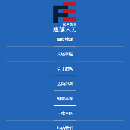
關於遠誠
求職專區
求才服務
活動錦集
知識專欄
下載專區
聯絡我們