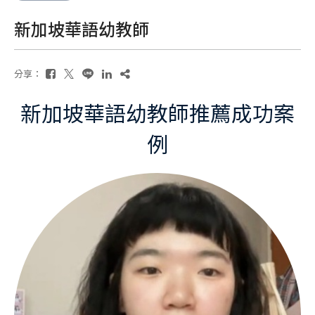
新加坡華語幼教師
分享：
新加坡華語幼教師推薦成功案
例