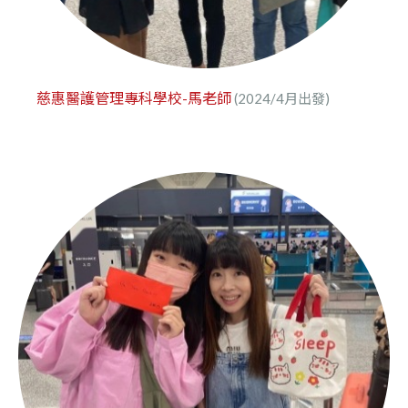
慈惠醫護管理專科學校-馬老師
(2024/4月出發)