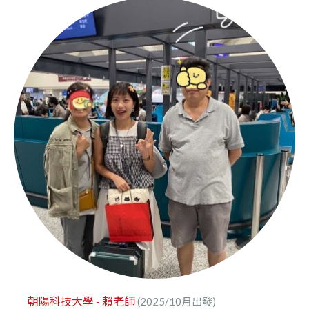
朝陽科技大學 - 賴老師
(2025/10月出發)