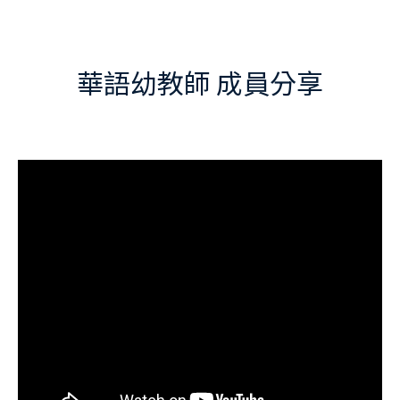
華語幼教師 成員分享