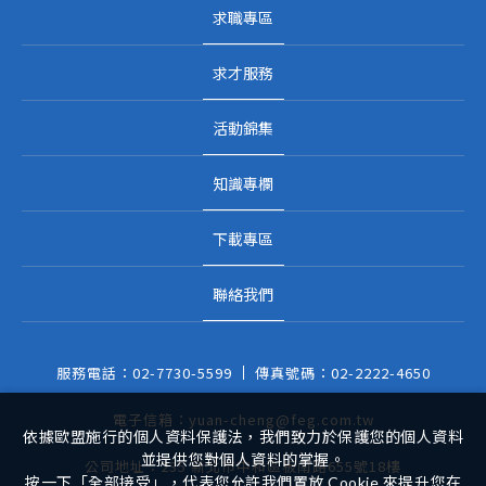
求職專區
求才服務
活動錦集
知識專欄
下載專區
聯絡我們
服務電話：
02-7730-5599
傳真號碼：
02-2222-4650
電子信箱：
yuan-cheng@feg.com.tw
依據歐盟施行的個人資料保護法，我們致力於保護您的個人資料
並提供您對個人資料的掌握。
公司地址：
235 新北市中和區板南路655號18樓
按一下「全部接受」，代表您允許我們置放 Cookie 來提升您在