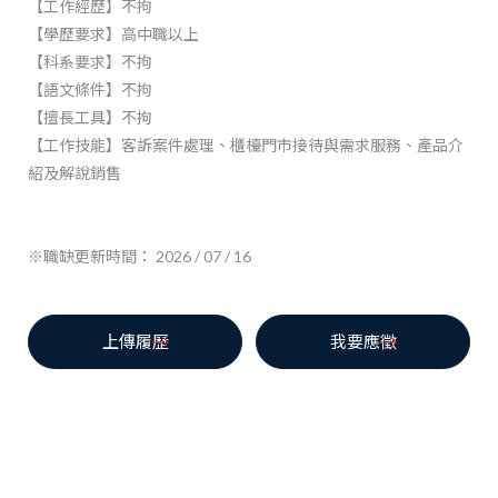
【工作經歷】不拘
【學歷要求】高中職以上
【科系要求】不拘
【語文條件】不拘
【擅長工具】不拘
【工作技能】客訴案件處理、櫃檯門市接待與需求服務、產品介
紹及解說銷售
※職缺更新時間： 2026 / 07 / 16
上傳履歷
我要應徵