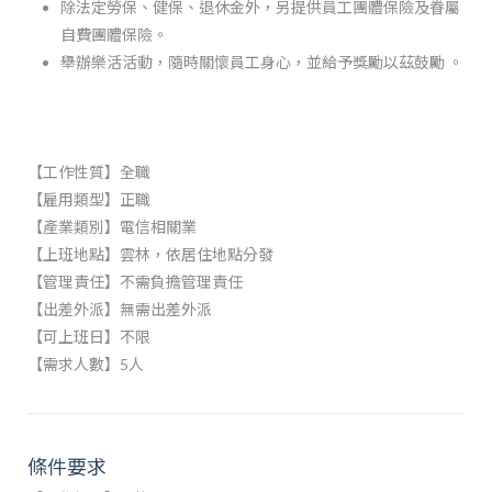
除法定勞保、健保、退休金外，另提供員工團體保險及眷屬
自費團體保險。
舉辦樂活活動，隨時關懷員工身心，並給予獎勵以茲鼓勵 。
【工作性質】全職
【雇用類型】正職
【產業類別】電信相關業
【上班地點】雲林，依居住地點分發
【管理責任】不需負擔管理責任
【出差外派】無需出差外派
【可上班日】不限
【需求人數】5人
條件要求