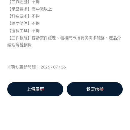
【工作經歷】不拘
【學歷要求】高中職以上
【科系要求】不拘
【語文條件】不拘
【擅長工具】不拘
【工作技能】客訴案件處理、櫃檯門市接待與需求服務、產品介
紹及解說銷售
※職缺更新時間： 2026 / 07 / 16
上傳履歷
我要應徵