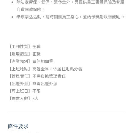
除法定勞保、健保、退休金外，另提供員工團體保險及眷屬
自費團體保險。
舉辦樂活活動，隨時關懷員工身心，並給予獎勵以茲鼓勵 。
【工作性質】全職
【雇用類型】正職
【產業類別】電信相關業
【上班地點】高雄全區，依居住地點分發
【管理責任】不需負擔管理責任
【出差外派】無需出差外派
【可上班日】不限
【需求人數】5人
條件要求