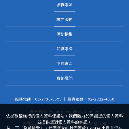
求職專區
求才服務
活動錦集
知識專欄
下載專區
聯絡我們
服務電話：
02-7730-5599
傳真號碼：
02-2222-4650
電子信箱：
yuan-cheng@feg.com.tw
依據歐盟施行的個人資料保護法，我們致力於保護您的個人資料
並提供您對個人資料的掌握。
公司地址：
235 新北市中和區板南路655號18樓
按一下「全部接受」，代表您允許我們置放 Cookie 來提升您在