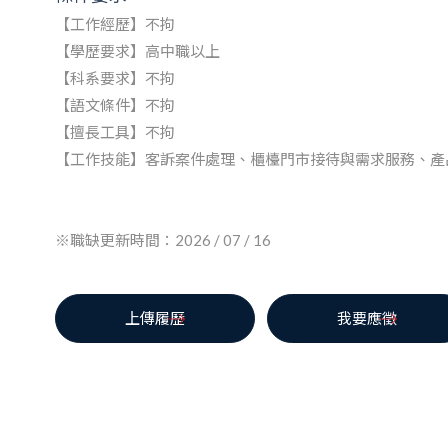
【工作經歷】不拘
【學歷要求】高中職以上
【科系要求】不拘
【語文條件】不拘
【擅長工具】不拘
【工作技能】客訴案件處理、櫃檯門市接待與需求服務、產
※職缺更新時間：2026 / 07 / 16
上傳履歷
我要應徵