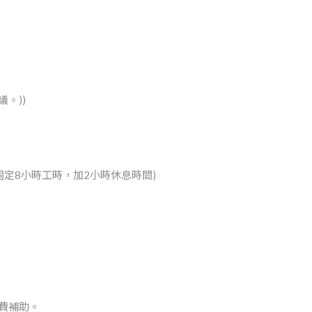
。))
班次固定8小時工時，加2小時休息時間)
費補助。