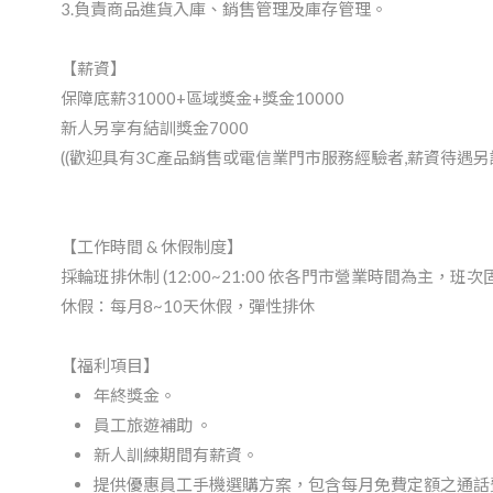
3.負責商品進貨入庫、銷售管理及庫存管理。
【薪資】
保障底薪31000+區域獎金+獎金10000
新人另享有結訓獎金7000
((歡迎具有3C產品銷售或電信業門市服務經驗者,薪資待遇另議
【工作時間 & 休假制度】
採輪班排休制 (12:00~21:00 依各門市營業時間為主，
休假：每月8~10天休假，彈性排休
【福利項目】
年終獎金。
員工旅遊補助 。
新人訓練期間有薪資。
提供優惠員工手機選購方案，包含每月免費定額之通話