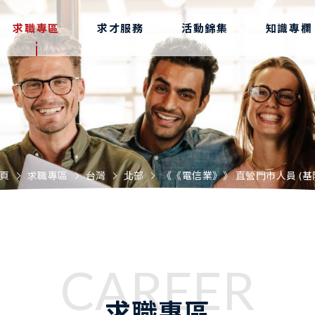
求職專區
求才服務
活動錦集
知識專欄
頁
求職專區
台灣
北部
《《電信業》》 直營門市人員 (基
CAREER
求職專區