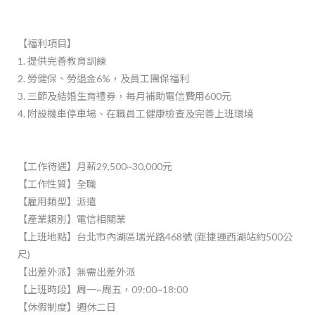
【福利項目】
1. 提供完善教育訓練
2. 勞健保、勞退金6%，及員工團保福利
3. 三節及結婚生育禮券，每月補助電信費用600元
4. 附設機車停車場、在職員工健康檢查及完善上班環境
【工作待遇】月薪29,500~30,000元
【工作性質】全職
【雇用類型】派遣
【產業類別】電信相關業
【上班地點】
台北市內湖區瑞光路468號
(距捷運西湖站約500公
尺)
【出差外派】無需出差外派
【上班時段】周一~周五，09:00~18:00
【休假制度】週休二日