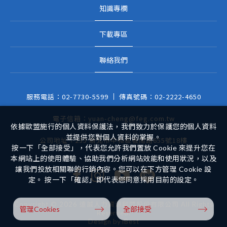
知識專欄
下載專區
聯絡我們
服務電話：
02-7730-5599
傳真號碼：
02-2222-4650
電子信箱：
yuan-cheng@feg.com.tw
依據歐盟施行的個人資料保護法，我們致力於保護您的個人資料
並提供您對個人資料的掌握。
公司地址：
235 新北市中和區板南路655號18樓
按一下「全部接受」，代表您允許我們置放 Cookie 來提升您在
本網站上的使用體驗、協助我們分析網站效能和使用狀況，以及
讓我們投放相關聯的行銷內容。您可以在下方管理 Cookie 設
定。 按一下「確認」即代表您同意採用目前的設定。
Copyright ©
2026
遠誠人力資源顧問股份有限公司
All Rights
全部接受
管理Cookies
Reserved.
by
Design
iBest