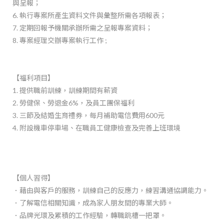
與呈報；
6. 執行專案所產生資料文件與彙整所需各項報表；
7. 定期回報予機關承辦所需之呈報專案資料；
8. 專案經理交辦專案執行工作 ;
【福利項目】
1. 提供職前訓練，訓練期間有薪資
2. 勞健保、勞退金6%，及員工團保福利
3. 三節及結婚生育禮券，每月補助電信費用600元
4. 附設機車停車場、在職員工健康檢查及完善上班環境
【個人習得】
．藉由與客戶的服務，訓練自己的反應力，練習溝通協調能力。
．了解電信相關知識，成為家人朋友間的專業大師。
．品牌光環及累積的工作經驗，轉職跳槽一把罩。