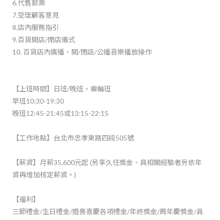
6.代售郵票
7.受理顧客意見
8.店內服務指引
9.百貨開店/閉店儀式
10. 百貨店內廣播、開/閉店/公播音樂播放操作
【上班時間】日班/晚班，需輪班
早班10:30-19:30
晚班12:45-21:45或13:15-22:15
【工作地點】台北市忠孝東路四段505號
【薪資】月薪35,600元起 (另享久任獎金、具相關經驗者另依年
資再增加核定薪資。)
【福利】
三節禮金/生日禮金/婚喪喜慶各項禮金/年終獎金/周年慶獎金/員