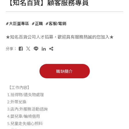
【知名百貨】顧客服務專員
大巨蛋專區
正職
客服/電銷
★知名百貨公司人才招募，歡迎具有服務熱誠的您加入★
分享：
職缺簡介
【工作內容】
1.拾得物/遺失物處理
2.外幣兌換
3.店內.外服務活動諮詢
4.嬰兒車/輪椅借用
5.兒童走失細心照料