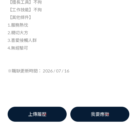
【擅長工具】不拘
【工作技能】不拘
【其他條件】
1.服務熱忱
2.親切大方
3.喜愛接觸人群
4.無經驗可
※職缺更新時間： 2026 / 07 / 16
上傳履歷
我要應徵